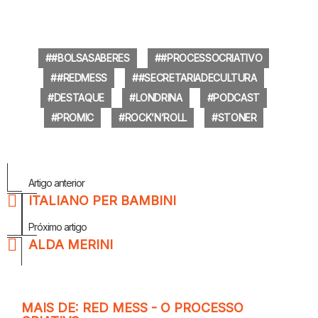
#BOLSASABERES
#PROCESSOCRIATIVO
#REDMESS
#SECRETARIADECULTURA
DESTAQUE
LONDRINA
PODCAST
PROMIC
ROCK’N’ROLL
STONER
Veja
Artigo anterior
Mais
ITALIANO PER BAMBINI
Próximo artigo
ALDA MERINI
MAIS DE:
RED MESS - O PROCESSO