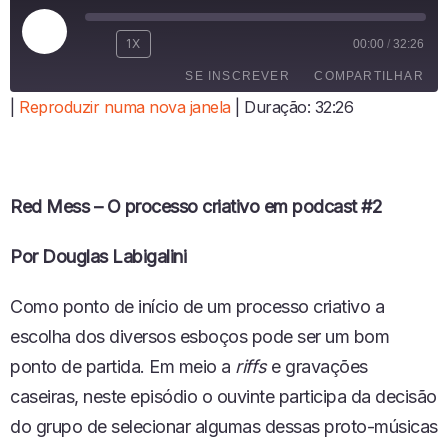
R
1X
00:00
/
32:26
E
SE INSCREVER
COMPARTILHAR
P
R
|
Reproduzir numa nova janela
|
Duração: 32:26
O
COMPARTI
D
LHAR
FEED RSS
U
LINK
Z
I
Red Mess – O processo criativo em podcast #2
INCORPO
R
RAR
E
Por Douglas Labigalini
P
I
S
Como ponto de início de um processo criativo a
Ó
escolha dos diversos esboços pode ser um bom
D
I
ponto de partida. Em meio a
riffs
e gravações
O
caseiras, neste episódio o ouvinte participa da decisão
do grupo
de selecionar algumas dessas proto-músicas