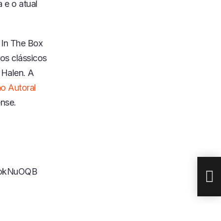
 e o atual
 In The Box
os clássicos
Halen. A
o Autoral
nse.
TEN
EST
jLokNuOQB