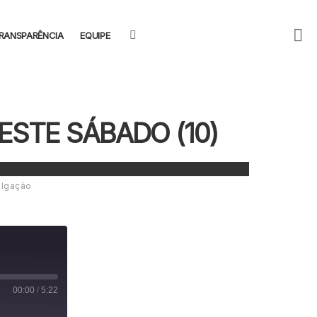
F
SEARCH
RANSPARÊNCIA
EQUIPE
U
ESTE SÁBADO (10)
ulgação
00:00
/
5:22