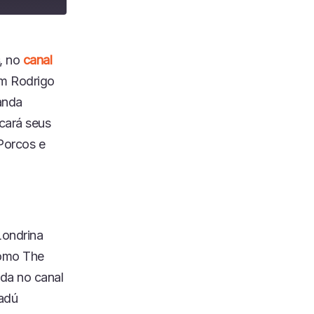
, no
canal
om Rodrigo
anda
ocará seus
 Porcos e
Londrina
como The
ida no canal
adú