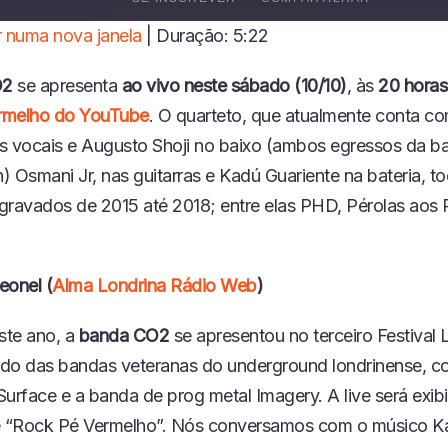
P
R
 numa nova janela
|
Duração: 5:22
O
I
D
O2
se apresenta
ao vivo neste sábado (10/10)
, às
20 horas
U
Z
rmelho do YouTube
. O quarteto, que atualmente conta c
I
s vocais e Augusto Shoji no baixo (ambos egressos da b
R
E
 Osmani Jr, nas guitarras e Kadú Guariente na bateria, t
P
s gravados de 2015 até 2018; entre elas PHD, Pérolas aos
I
S
.
Ó
D
eonel (
Alma Londrina Rádio Web
)
I
O
ste ano, a
banda CO2
se apresentou no terceiro Festival 
lado das bandas veteranas do underground londrinense, 
urface e a banda de prog metal Imagery. A live será exib
 “Rock Pé Vermelho”. Nós conversamos com o músico K