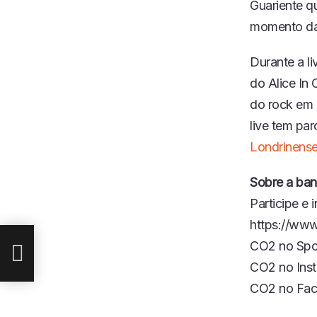
Guariente q
momento da 
Durante a l
do Alice In
do rock em 
live tem par
Londrinens
Sobre a ba
O:
Participe e
https://w
CO2 no Spo
CO2 no Ins
CO2 no Fac