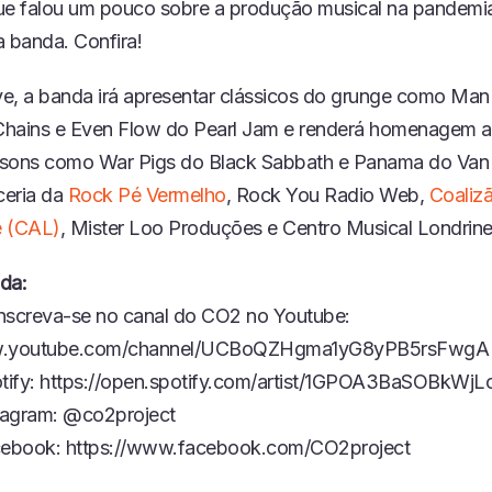
ue falou um pouco sobre a produção musical na pandemia
banda. Confira!
ive, a banda irá apresentar clássicos do grunge como Man
 Chains e Even Flow do Pearl Jam e renderá homenagem a
sons como War Pigs do Black Sabbath e Panama do Van 
ceria da
Rock Pé Vermelho
, Rock You Radio Web,
Coalizã
e (CAL)
, Mister Loo Produções e Centro Musical Londrine
nda:
 inscreva-se no canal do CO2 no Youtube:
ww.youtube.com/channel/UCBoQZHgma1yG8yPB5rsFwgA
tify: https://open.spotify.com/artist/1GPOA3BaSOBkW
tagram: @co2project
ebook: https://www.facebook.com/CO2project