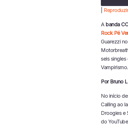
|
Reproduzir
COMPART
LHAR
A
banda C
FEED RSS
LINK
Rock Pé Ve
INCORPO
Guarezzi no
RAR
Motorbreath)
seis single
Vampirismo
Por Bruno L
No início de
Calling ao 
Droogies e S
do YouTube