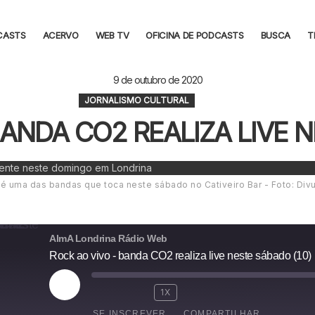
CASTS
ACERVO
WEB TV
OFICINA DE PODCASTS
BUSCA
T
9 de outubro de 2020
JORNALISMO CULTURAL
BANDA CO2 REALIZA LIVE N
é uma das bandas que toca neste sábado no Cativeiro Bar - Foto: Div
AlmA Londrina Rádio Web
Rock ao vivo - banda CO2 realiza live neste sábado (10)
R
1X
E
SE INSCREVER
COMPARTILHAR