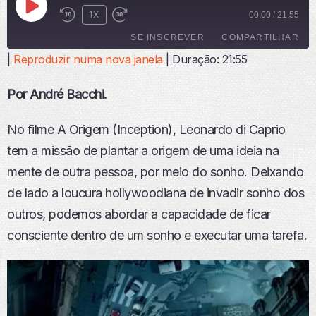
R
1X
00:00
/
21:55
E
SE INSCREVER
COMPARTILHAR
P
R
|
Reproduzir numa nova janela
|
Duração: 21:55
O
COMPARTI
D
LHAR
FEED RSS
Por André Bacchi.
U
LINK
Z
I
No filme A Origem (Inception), Leonardo di Caprio
INCORPO
R
RAR
tem a missão de plantar a origem de uma ideia na
E
P
mente de outra pessoa, por meio do sonho. Deixando
I
de lado a loucura hollywoodiana de invadir sonho dos
S
Ó
outros, podemos abordar a capacidade de ficar
D
consciente dentro de um sonho e executar uma tarefa.
I
O