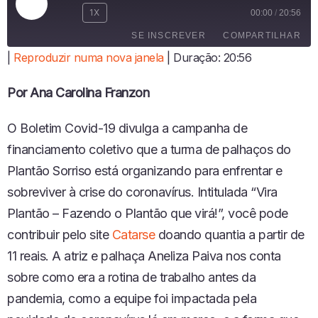
R
1X
00:00
/
20:56
E
SE INSCREVER
COMPARTILHAR
P
R
|
Reproduzir numa nova janela
|
Duração: 20:56
O
COMPARTI
D
LHAR
FEED RSS
Por Ana Carolina Franzon
U
LINK
Z
I
O Boletim Covid-19 divulga a campanha de
INCORPO
R
RAR
financiamento coletivo que a turma de palhaços do
E
P
Plantão Sorriso está organizando para enfrentar e
I
sobreviver à crise do coronavírus. Intitulada “Vira
S
Ó
Plantão – Fazendo o Plantão que virá!”, você pode
D
contribuir pelo site
Catarse
doando quantia a partir de
I
O
11 reais. A atriz e palhaça Aneliza Paiva nos conta
sobre como era a rotina de trabalho antes da
pandemia, como a equipe foi impactada pela